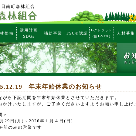
 日南町森林組合
活用計画
J-クレジット
林整備
補助事業
FSC®認証
人材募集
SDGs
(旧J-VER)
5.12.19
年末年始休業のお知らせ
ながら下記期間を年末年始休業とさせていただきます。
おかけいたしますが、ご了承くださいますようお願い申し上げ
間＞
2月29日(月)～2026年１月４日(日)
は午前のみの営業です