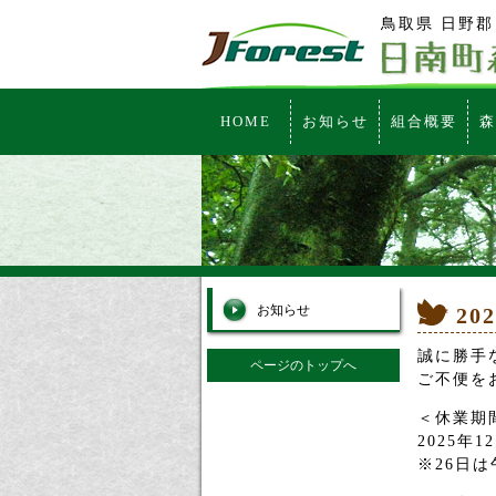
鳥取県 日野郡
HOME
お知らせ
組合概要
森
お知らせ
202
誠に勝手
ページのトップへ
ご不便を
＜休業期
2025年1
※26日