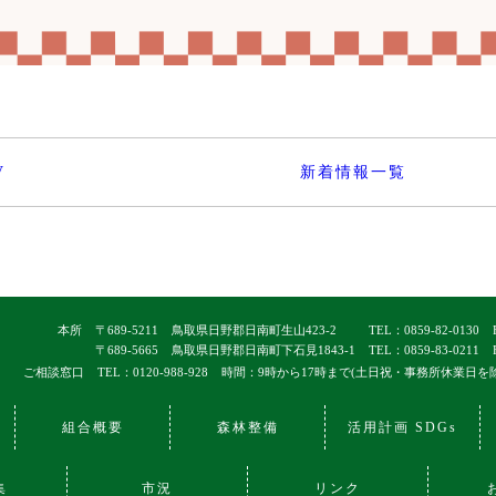
V
新着情報一覧
本所
〒689-5211
鳥取県日野郡日南町生山423-2
TEL：0859-82-0130
〒689-5665
鳥取県日野郡日南町下石見1843-1
TEL：0859-83-0211
ご相談窓口
TEL：0120-988-928
時間：9時から17時まで(土日祝・事務所休業日を
組合概要
森林整備
活用計画 SDGs
集
市況
リンク