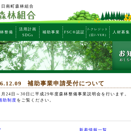
 日南町森林組合
活用計画
J-クレジット
林整備
補助事業
FSC®認証
人材募集
SDGs
(旧J-VER)
6.12.09
補助事業申請受付について
年1月24日～30日に平成29年度森林整備事業説明会を行います。
補助制度
をご覧ください。
V
新着情報一覧