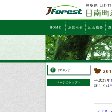
鳥取県 日野郡
HOME
お知らせ
組合概要
森
お知らせ
201
平成29
ページのトップへ
詳しくは
＜ PRE