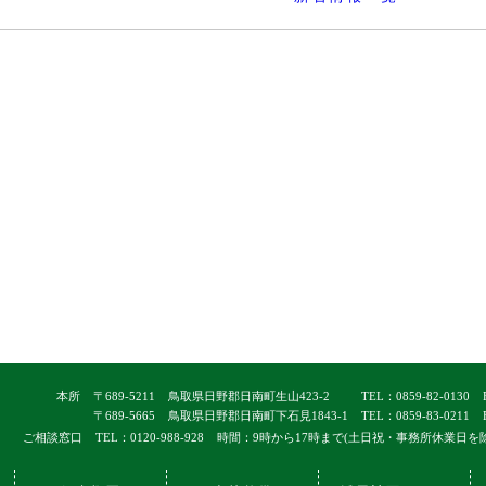
本所
〒689-5211
鳥取県日野郡日南町生山423-2
TEL：0859-82-0130
〒689-5665
鳥取県日野郡日南町下石見1843-1
TEL：0859-83-0211
ご相談窓口
TEL：0120-988-928
時間：9時から17時まで(土日祝・事務所休業日を