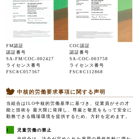
FM認証
COC認証
認証番号
認証番号
SA-FM/COC‐002427
SA-COC‐003758
ライセンス番号
ライセンス番号
FSC®C057367
FSC®C112868
中核的労働要求事項に関する声明
当組合はILO中核的労働基準に基づき、従業員がその才
能と技術を 最大限に発揮し、尊厳と敬意をもって安全に
勤務できる職場環境を提供するため、方針を定めます。
児童労働の禁止
当組合は、法令が定められた雇用の最低年齢に満た