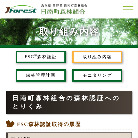
鳥取県 日野郡 日南町森林組合
取り組み内容
®
FSC
森林認証
取り組み内容
森林管理計画
モニタリング
日南町森林組合の森林認証への
とりくみ
FSC森林認証取得の履歴